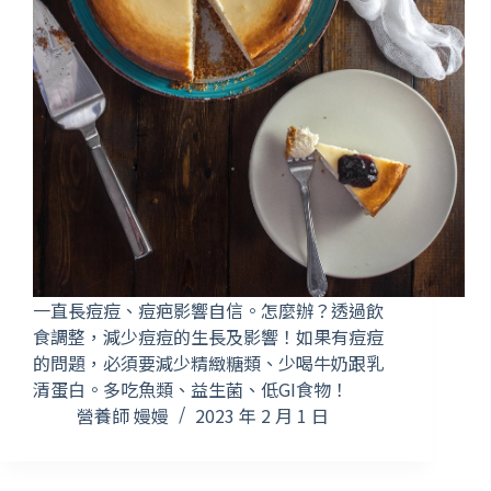
一直長痘痘、痘疤影響自信。怎麼辦？透過飲
食調整，減少痘痘的生長及影響！如果有痘痘
的問題，必須要減少精緻糖類、少喝牛奶跟乳
清蛋白。多吃魚類、益生菌、低GI食物！
營養師 嫚嫚
2023 年 2 月 1 日