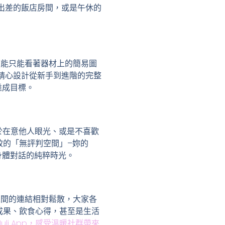
、出差的飯店房間，或是午休的
妳可能只能看著器材上的簡易圖
妳精心設計從新手到進階的完整
達成目標。
。對於在意他人眼光、或是不喜歡
極致的「無評判空間」–妳的
身體對話的純粹時光。
員之間的連結相對鬆散，大家各
練成果、飲食心得，甚至是生活
Nuli App，感受溫暖社群帶來