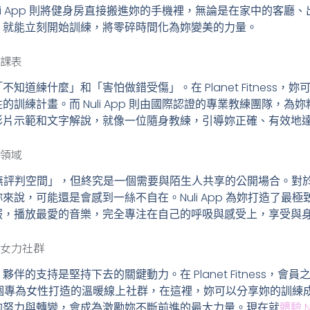
li App 則將健身房直接搬進妳的手機裡，無論是在家中的客廳
，就能立刻開始訓練，將零碎時間化為妳變美的力量。
屬課表
知道練什麼」和「害怕做錯受傷」。在 Planet Fitness，
訓練計畫。而 Nuli App 則由國際認證的專業教練團隊，為
影片示範和文字解說，就像一位隨身教練，引導妳正確、有效地
密領域
ess 標榜「無評判空間」，但終究是一個需要與陌生人共享的公開場合
說，可能還是會感到一絲不自在。Nuli App 為妳打造了最
服，播放最愛的音樂，完全專注在自己的呼吸與感受上，享受與
暖女力社群
伴的支持是堅持下去的關鍵動力。在 Planet Fitness，會
則擁有一個專為女性打造的溫暖線上社群，在這裡，妳可以分享妳的訓
的努力與轉變，會成為激勵妳不斷前進的最大力量。現在就
體驗 