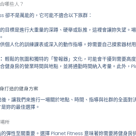
：不適合哪些人？
tness 卻不是萬能的，它可能不適合以下族群：
的目標是進行大重量的深蹲、硬舉或臥推，這裡會讓妳失望。場
。
供個人化的訓練課表或深入的動作指導。妳需要自己摸索器材用
：
輕鬆的氛圍和獨特的「警報器」文化，可能會干擾到需要高度
健身房的營業時間與地點，並將通勤時間納入考量。此外，Planet 
為妳量身打造的健身方案
ness 的特點後，讓我們來進行一場關於地點、時間、指導與社群的全
才是妳的最佳選擇。
定場所
彈性至關重要。選擇 Planet Fitness 意味著妳需要將健