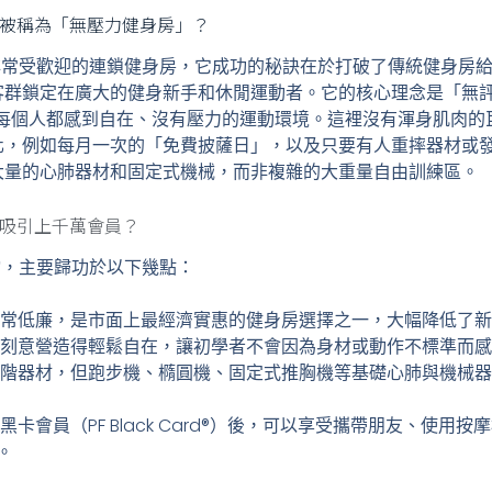
s？為何被稱為「無壓力健身房」？
 是美國一家非常受歡迎的連鎖健身房，它成功的秘訣在於打破了傳統健身
鎖定在廣大的健身新手和休閒運動者。它的核心理念是「無評判空間 (
個讓每個人都感到自在、沒有壓力的運動環境。這裡沒有渾身肌肉
化，例如每月一次的「免費披薩日」，以及只要有人重摔器材或
大量的心肺器材和固定式機械，而非複雜的大重量自由訓練區。
點：為何吸引上千萬會員？
力無法擋，主要歸功於以下幾點：
常低廉，是市面上最經濟實惠的健身房選擇之一，大幅降低了新
刻意營造得輕鬆自在，讓初學者不會因為身材或動作不標準而感
階器材，但跑步機、橢圓機、固定式推胸機等基礎心肺與機械器
黑卡會員（PF Black Card®）後，可以享受攜帶朋友、使用
。