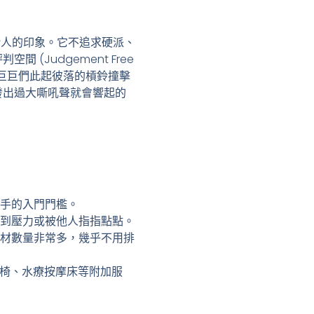
房給人的印象。它不追求硬派、
Judgement Free
的巨巨們此起彼落的槓鈴撞擊
發出過大嘶吼聲就會響起的
手的入門門檻。
到壓力或被他人指指點點。
材數量非常多，幾乎不用排
按摩椅、水療按摩床等附加服