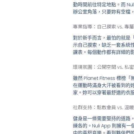
勤時間前往特定地點。而 Nu
辦公室角落，只要妳有空檔
專業指導：自己摸索 vs. 專
對於新手而言，最怕的就是「不
示自己摸索，缺乏一套系統性的
課表。每個動作都有詳細的
環境氛圍：公開空間 vs. 私
雖然 Planet Fitn
在運動時滿身大汗被看到的妳來
家。妳可以穿著最舒適的衣
社群支持：鬆散會員 vs. 溫
健身是一條需要堅持的道路，夥
練各的。Nuli App 
中的喜怒哀樂。看到夥伴們