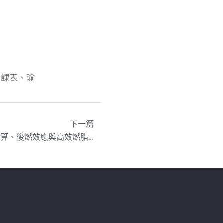
健身課表、瑜
下一篇
HIIT 燃燒多少熱量？一篇看懂計算、後燃效應與高效燃脂秘訣