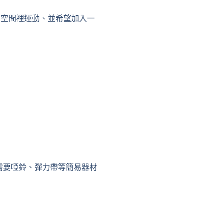
的空間裡運動、並希望加入一
。
只需要啞鈴、彈力帶等簡易器材