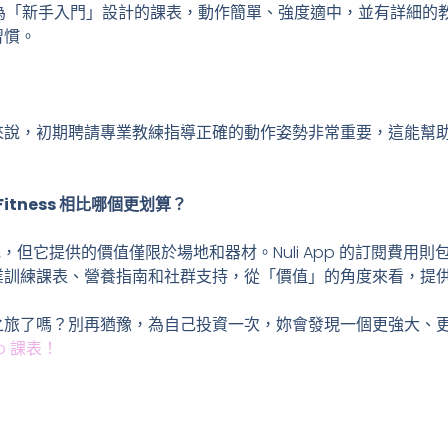
 內有專為「新手入門」設計的課表，動作簡單、強度適中，並有詳細
習慣。
來說，初期聘請專業教練指導正確的動作姿勢非常重要，這能幫
t Fitness 相比哪個更划算？
的月費雖然低，但它提供的價值僅限於場地和器材。Nuli App 的訂閱
業訓練課表、營養指南和社群支持，從「價值」的角度來看，提
之旅了嗎？別再猶豫，為自己投資一次，妳會發現一個更強大、
p 課表！