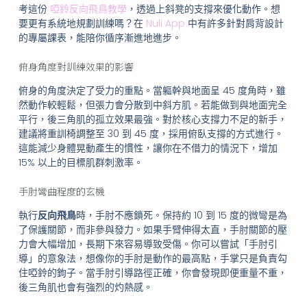
考這份
啞鈴反向飛鳥教學
，透過上斜凳的支撐來優化動作。想
要更有系統地規劃訓練嗎？在
Nuli App
中有許多針對肩背設計
的專屬課表，能陪你循序漸進地進步。
俯身角度對訓練效果的影響
俯身的角度決定了受力的重點。當軀幹與地面呈 45 度角時，雖
然動作較輕鬆，但張力會分散到中斜方肌。若能做到與地面完全
平行，後三角肌的孤立效果最強。對於核心支撐力不足的新手，
建議將重訓椅調整至 30 到 45 度，採用俯臥支撐的方式進行。
這能減少身體晃動產生的慣性，讓你在不借力的情況下，增加
15% 以上的目標肌群刺激率。
手肘彎曲程度的玄機
執行
反向飛鳥
時，手肘不應鎖死。保持約 10 到 15 度的微彎是為
了保護關節，而非參與發力。如果手臂伸得太直，手肘關節的壓
力會大幅增加，長期下來容易導致受傷。你可以嘗試「手肘引
導」的意象法，想像你的手肘是動作的最高點，手掌只是負責勾
住啞鈴的鉤子。當手肘引導路徑正確，你會發現即便重量不重，
後三角肌也會有強烈的灼熱感。