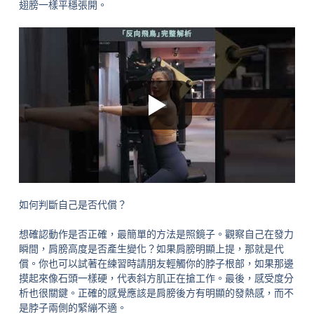
翅膀一樣平穩張開。
如何判斷自己是否代償？
想確認動作是否正確，最簡單的方法是照鏡子。觀察自己在發力
瞬間，肩膀高度是否產生變化？如果肩膀明顯上提，那就是代
償。你也可以試著在練習時請朋友輕觸你的脖子根部，如果那邊
摸起來像石頭一樣硬，代表斜方肌正在搶工作。最後，感受度分
析也很關鍵。正確的感覺應該是肩膀後方有明顯的發熱感，而不
是脖子兩側的緊繃不適。