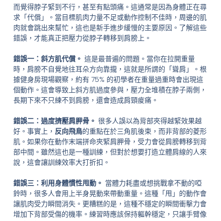
而覺得脖子緊到不行，甚至有點頭痛。這通常是因為身體正在尋
求「代償」。當目標肌肉力量不足或動作控制不佳時，周邊的肌
肉就會跳出來幫忙，這也是新手進步緩慢的主要原因。了解這些
錯誤，才能真正把壓力從脖子轉移到肩膀上。
錯誤一：斜方肌代償。
這是最普遍的問題。當你在拉開重量
時，肩膀不自覺地往耳朵方向靠攏，這就是所謂的「聳肩」。根
據健身房現場觀察，約有 75% 的初學者在重量過重時會出現這
個動作。這會導致上斜方肌過度參與，壓力全堆積在脖子兩側，
長期下來不只練不到肩膀，還會造成肩頸痠痛。
錯誤二：過度擠壓肩胛骨。
很多人誤以為背部夾得越緊效果越
好。事實上，
反向飛鳥
的重點在於三角肌後束，而非背部的菱形
肌。如果你在動作末端拼命夾緊肩胛骨，受力會從肩膀轉移到背
部中間。雖然這也是一種訓練，但對於想要打造立體肩線的人來
說，這會讓訓練效率大打折扣。
錯誤三：利用身體慣性甩動。
當體力耗盡或想挑戰拿不動的啞
鈴時，很多人會用上半身晃動來帶動重量。這種「甩」的動作會
讓肌肉受力瞬間消失。更糟糕的是，這種不穩定的瞬間衝擊力會
增加下背部受傷的機率。練習時應該保持軀幹穩定，只讓手臂像