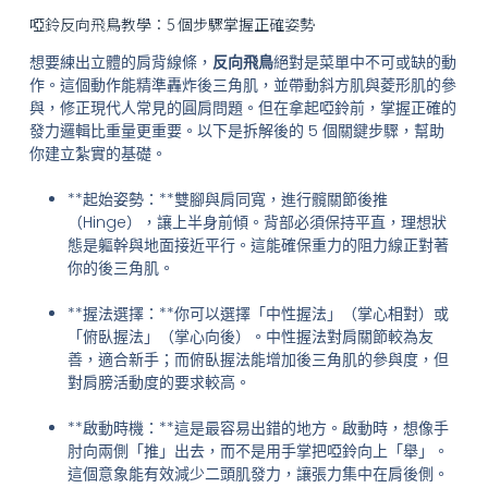
啞鈴反向飛鳥教學：5 個步驟掌握正確姿勢
想要練出立體的肩背線條，
反向飛鳥
絕對是菜單中不可或缺的動
作。這個動作能精準轟炸後三角肌，並帶動斜方肌與菱形肌的參
與，修正現代人常見的圓肩問題。但在拿起啞鈴前，掌握正確的
發力邏輯比重量更重要。以下是拆解後的 5 個關鍵步驟，幫助
你建立紮實的基礎。
**起始姿勢：**雙腳與肩同寬，進行髖關節後推
（Hinge），讓上半身前傾。背部必須保持平直，理想狀
態是軀幹與地面接近平行。這能確保重力的阻力線正對著
你的後三角肌。
**握法選擇：**你可以選擇「中性握法」（掌心相對）或
「俯臥握法」（掌心向後）。中性握法對肩關節較為友
善，適合新手；而俯臥握法能增加後三角肌的參與度，但
對肩膀活動度的要求較高。
**啟動時機：**這是最容易出錯的地方。啟動時，想像手
肘向兩側「推」出去，而不是用手掌把啞鈴向上「舉」。
這個意象能有效減少二頭肌發力，讓張力集中在肩後側。