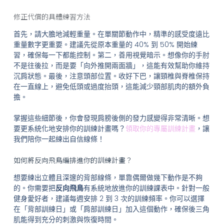
修正代償的具體練習方法
首先，請大膽地減輕重量。在單關節動作中，精準的感受度遠比
重量數字更重要。建議先從原本重量的 40% 到 50% 開始練
習，確保每一下都能控制。第二，善用視覺暗示。想像你的手肘
不是往後拉，而是要「向外推開兩面牆」，這能有效幫助你維持
沉肩狀態。最後，注意頭部位置。收好下巴，讓頸椎與脊椎保持
在一直線上，避免低頭或過度抬頭，這能減少頸部肌肉的額外負
擔。
掌握這些細節後，你會發現肩膀後側的發力感變得非常清晰。想
要更系統化地安排你的訓練計畫嗎？
領取你的專屬訓練計畫
，讓
我們陪你一起練出自信線條！
如何將反向飛鳥編排進你的訓練計畫？
想要練出立體且深邃的背部線條，單靠偶爾做幾下動作是不夠
的。你需要把
反向飛鳥
有系統地放進你的訓練課表中。針對一般
健身愛好者，建議每週安排 2 到 3 次的訓練頻率。你可以選擇
在「背部訓練日」或「肩部訓練日」加入這個動作，確保後三角
肌能得到充分的刺激與恢復時間。