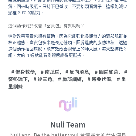
氣，回來時吸氣。保持下巴微收，不要抬頭看鏡子，這樣能減少
頸椎 30% 的壓力。
這個動作對於改善『富貴包』有幫助嗎？
這對改善富貴包很有幫助，因為它能強化長期無力的背部肌群並
校正體態。富貴包多半是長期低頭、圓肩造成的脂肪堆積。透過
這個動作拉回肩膀，能有效改善視覺上的腫大感。每天堅持做 3
組，大約 4 週就能看到體態變得更挺拔。
健身教學
,
南瓜肩
,
反向飛鳥
,
圓肩駝背
,
姿勢矯正
,
後三角
,
肩部訓練
,
避免代償
,
重
量訓練
Nuli Team
Nuli app, Be the better you! 台灣最大的女生健身