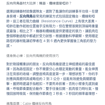
反向飛鳥器材大比拼：機器、纜線還是啞鈴？
選擇訓練器材就像選隊友，選對了能讓你的訓練事半功倍。在健
身房裡，
反向飛鳥
最常見的練習方式包括固定機台、纜線和啞
鈴。這三者在阻力曲線（Resistance Curve）上有很大差異。
啞鈴在動作起始位置幾乎沒有阻力，但在雙臂張開到頂端時重量
感最強；相比之下，機器和纜線能提供更穩定的張力，讓肌肉在
整個移動過程中都處於受力狀態。根據運動科學觀察，使用穩定
路徑的器材能讓初學者在 4 到 6 週內更快掌握後三角肌的發力
感。
健身房必練：反向飛鳥機的使用技巧
對於剛接觸重訓的朋友，反向飛鳥機是建立神經連結的最佳選
擇。因為路徑固定，你不需要分心去穩定晃動的重量，能全神貫
注在背部的收縮。調整座椅高度是第一步，理想狀態下，你的手
肘應與肩膀同高或略低約 2 到 3 公分，這能有效避免肩關節撞
擊。握把時建議手指輕扣，不要死命抓著，否則小臂會先感到痠
痛。呼吸節奏要配合動作：雙手往後拉開、肌肉發力時吐氣，慢
慢回放時吸氣，保持動作節奏在 2 秒去、3 秒回的頻率最理想。
進階首選：Cable 纜線反向飛鳥