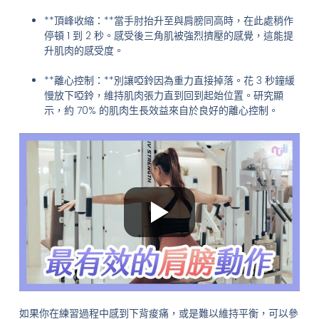
**頂峰收縮：**當手肘抬升至與肩膀同高時，在此處稍作
停頓 1 到 2 秒。感受後三角肌被強烈擠壓的感覺，這能提
升肌肉的感受度。
**離心控制：**別讓啞鈴因為重力直接掉落。花 3 秒鐘緩
慢放下啞鈴，維持肌肉張力直到回到起始位置。研究顯
示，約 70% 的肌肉生長效益來自於良好的離心控制。
如果你在練習過程中感到下背痠痛，或是難以維持平衡，可以參