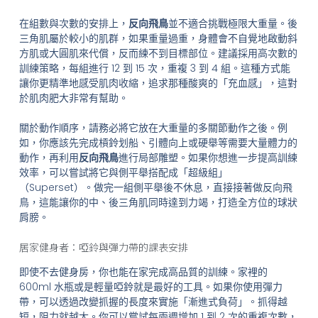
在組數與次數的安排上，
反向飛鳥
並不適合挑戰極限大重量。後
三角肌屬於較小的肌群，如果重量過重，身體會不自覺地啟動斜
方肌或大圓肌來代償，反而練不到目標部位。建議採用高次數的
訓練策略，每組進行 12 到 15 次，重複 3 到 4 組。這種方式能
讓你更精準地感受肌肉收縮，追求那種酸爽的「充血感」，這對
於肌肉肥大非常有幫助。
關於動作順序，請務必將它放在大重量的多關節動作之後。例
如，你應該先完成槓鈴划船、引體向上或硬舉等需要大量體力的
動作，再利用
反向飛鳥
進行局部雕塑。如果你想進一步提高訓練
效率，可以嘗試將它與側平舉搭配成「超級組」
（Superset）。做完一組側平舉後不休息，直接接著做反向飛
鳥，這能讓你的中、後三角肌同時達到力竭，打造全方位的球狀
肩膀。
居家健身者：啞鈴與彈力帶的課表安排
即使不去健身房，你也能在家完成高品質的訓練。家裡的
600ml 水瓶或是輕量啞鈴就是最好的工具。如果你使用彈力
帶，可以透過改變抓握的長度來實施「漸進式負荷」。抓得越
短，阻力就越大。你可以嘗試每兩週增加 1 到 2 次的重複次數，