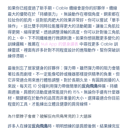
如果你已經度過了新手期，Cable 纜線會是你的好夥伴。纜線
最大的優勢在於「持續張力」，無論動作在哪個角度，鋼索都在
拉扯你的肌肉，這對肌肉肥大的效果非常好。你可以嘗試「單手
操作」，這比雙手同時拉能獲得更大的活動範圍，讓後三角肌拉
得更開、縮得更緊。透過調整滑輪的高度，你可以針對後三角肌
的上、中、下不同纖維進行微調刺激。如果你想挑戰更多變化的
訓練邏輯，推薦在
Nuli App 的健身課表
中尋找更多 Cable 訓
練靈感，裡面有許多針對不同程度設計的進階動作，幫你突破訓
練停滯期。
最後別忘了居家健身的好夥伴：彈力帶。雖然彈力帶的阻力會隨
著拉長而劇增，不一定能像啞鈴或機器那樣提供精準的負重，但
它非常適合用來進行體態調整。對於長期久坐、有圓肩困擾的人
來說，每天花 10 分鐘利用彈力帶做簡單的
反向飛鳥
伸展，持續
兩週後，肩膀的活動度通常能提升約 15%。無論你手邊有什麼器
材，關鍵都在於動作的品質而非重量的大小。選擇最適合你目前
程度的工具，才能練出立體且健康的肩背線條。
為什麼脖子會痠？破解反向飛鳥常見的 3 大錯誤
許多人在練習
反向飛鳥
時，明明想練的是肩膀後側，結果練完反