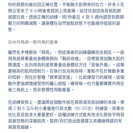
你的肩膀向後拉回正確位置，平衡胸大肌帶來的拉力。許多人在
辦公室坐了 8 小時後會感到上背痠痛，這往往是因為背部肌群
過度拉長。透過正確的訓練，妳/你能在 4 到 6 週內感受到肩頸
壓力的明顯減輕，讓身體在自然放鬆狀態下也能維持挺拔的姿
態。
反向飛鳥與一般飛鳥的差異
雖然名字裡都有「飛鳥」，但這兩者的訓練邏輯完全相反。一般
飛鳥是將重量由身體兩側向「胸前收縮」，目標是增加胸大肌的
飽滿度。反向飛鳥則是將重量由身體前方往「背後外展」，這需
要極高的肌肉控制力。在執行反向飛鳥時，重點不在於推動多重
的啞鈴，而在於那種「精準感受度」。比起爆發力的展現，這個
動作更強調慢速受控的離心過程，確保每一份力量都確實作用在
後三角肌上，而非靠慣性甩動重量。
在訓練安排上，建議將這個動作放在肩部或背部訓練的末端。使
用 2 到 5 公斤的小重量進行高次數（15-20次）的練習，效果往
往比盲目追求大重量更好。這種訓練方式能有效活化那些平時容
易被忽略的深層肌肉，幫妳/你打造出既健康又具備線條感的完
美肩背曲線。