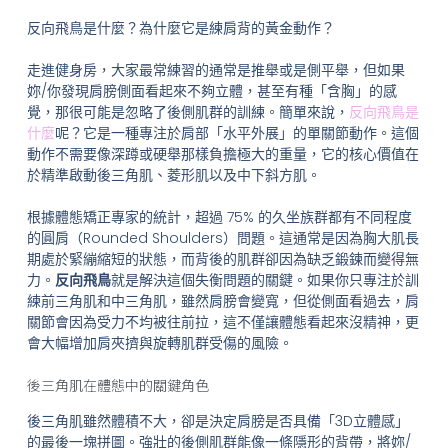
反向飛鳥是什麼？為什麼它是練肩背的黃金動作？
走進健身房，大家最常練習的通常是推舉或是側平舉，但如果
妳/你發現肩膀側面看起來不夠立體，甚至有種「含胸」的感
覺，那很可能是忽略了後側肌群的訓練。簡單來說，
反向飛鳥是
什麼
呢？它是一種專注於肩部「水平外展」的單關節動作。這個
動作不需要像深蹲或硬舉那樣負擔極大的重量，它的核心價值在
於精準啟動後三角肌、菱形肌以及中下斜方肌。
根據體態矯正專家的統計，超過 75% 的久坐族群都有不同程度
的圓肩（Rounded Shoulders）問題。這通常是因為胸大肌長
期處於緊繃縮短的狀態，而背後的肌群卻因為缺乏鍛鍊而變得無
力。
反向飛鳥
就是解決這個失衡問題的關鍵。如果你只專注於訓
練前三角肌和中三角肌，雖然肩膀會變寬，但從側面看過去，肩
關節會因為受力不均被往前拉，這不僅讓體態看起來沒精神，更
會大幅增加肩夾擠與旋轉肌群受傷的風險。
後三角肌在體態中的關鍵角色
後三角肌雖然體積不大，卻是決定肩膀是否具備「3D立體感」
的最後一塊拼圖。強壯的後側肌群能像一條隱形的背帶，將妳/