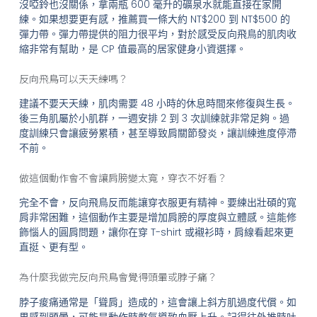
沒啞鈴也沒關係，拿兩瓶 600 毫升的礦泉水就能直接在家開
練。如果想要更有感，推薦買一條大約 NT$200 到 NT$500 的
彈力帶。彈力帶提供的阻力很平均，對於感受反向飛鳥的肌肉收
縮非常有幫助，是 CP 值最高的居家健身小資選擇。
反向飛鳥可以天天練嗎？
建議不要天天練，肌肉需要 48 小時的休息時間來修復與生長。
後三角肌屬於小肌群，一週安排 2 到 3 次訓練就非常足夠。過
度訓練只會讓疲勞累積，甚至導致肩關節發炎，讓訓練進度停滯
不前。
做這個動作會不會讓肩膀變太寬，穿衣不好看？
完全不會，反向飛鳥反而能讓穿衣服更有精神。要練出壯碩的寬
肩非常困難，這個動作主要是增加肩膀的厚度與立體感。這能修
飾惱人的圓肩問題，讓你在穿 T-shirt 或襯衫時，肩線看起來更
直挺、更有型。
為什麼我做完反向飛鳥會覺得頭暈或脖子痛？
脖子痠痛通常是「聳肩」造成的，這會讓上斜方肌過度代償。如
果感到頭暈，可能是動作時憋氣導致血壓上升。記得往外推時吐