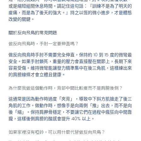
或是縮短組間休息時間。請記住這句話：『訓練不是為了明天的
痠痛，而是為了後天的強大。』持之以恆的微小進步，才是體態
改變的關鍵。
關於反向飛鳥的常見問題
做反向飛鳥時，手肘一定要伸直嗎？
做反向飛鳥時手肘不需要完全伸直，保持約 10 到 15 度的微彎最
安全。如果手肘鎖死，重量的壓力會直接壓在關節上，長期下來
容易受傷。維持微彎能讓發力精準集中在後三角肌，這樣練出來
的肩膀線條才會立體且健康。
為什麼我做這個動作時，背部中間比較痠而不是肩膀後側？
這通常是因為動作時過度「夾背」，導致中下斜方肌搶走了後三
角肌的工作。做動作時，想像手是向兩側「推」出去，而不是向
後「縮」。保持肩胛骨穩定，不要讓它們在過程中瘋狂向中間靠
攏，這樣後側肩膀的酸感會提升 40% 以上。
如果家裡沒有啞鈴，可以用什麼代替做反向飛鳥？