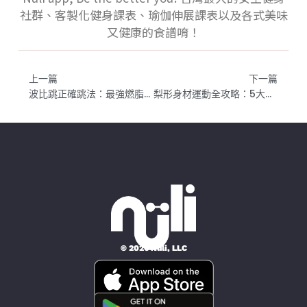
社群、客製化健身課表、瑜伽伸展課表以及各式美味
又健康的食譜唷！
上一篇
下一篇
波比跳正確跳法：最強燃脂動作教學，比深蹲還燃脂！
梨形身材運動全攻略：5大高效動作改善假胯寬，打造完美下半身比例
© 2026 Nüli, LLC