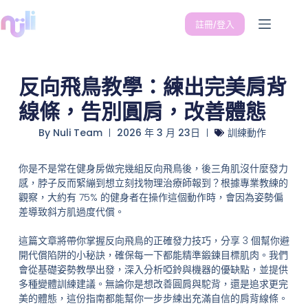
註冊/登入
反向飛鳥教學：練出完美肩背
線條，告別圓肩，改善體態
By
Nuli Team
2026 年 3 月 23日
訓練動作
你是不是常在健身房做完幾組反向飛鳥後，後三角肌沒什麼發力
感，脖子反而緊繃到想立刻找物理治療師報到？根據專業教練的
觀察，大約有 75% 的健身者在操作這個動作時，會因為姿勢偏
差導致斜方肌過度代償。
這篇文章將帶你掌握反向飛鳥的正確發力技巧，分享 3 個幫你避
開代償陷阱的小秘訣，確保每一下都能精準鍛鍊目標肌肉。我們
會從基礎姿勢教學出發，深入分析啞鈴與機器的優缺點，並提供
多種變體訓練建議。無論你是想改善圓肩與駝背，還是追求更完
美的體態，這份指南都能幫你一步步練出充滿自信的肩背線條。