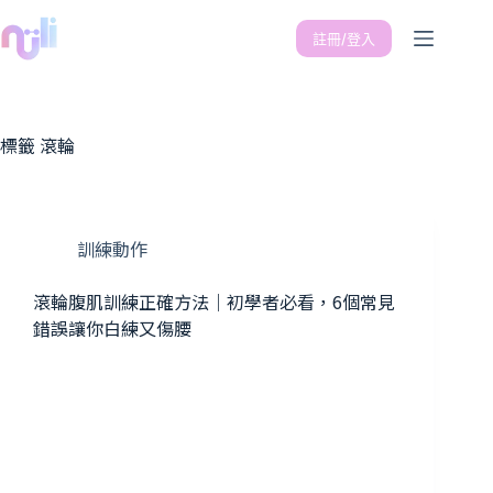
註冊/登入
標籤
滾輪
訓練動作
滾輪腹肌訓練正確方法｜初學者必看，6個常見
錯誤讓你白練又傷腰