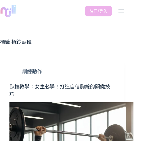
註冊/登入
標籤
槓鈴臥推
訓練動作
臥推教學：女生必學！打造自信胸線的關鍵技
巧