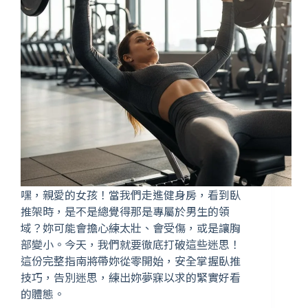
嘿，親愛的女孩！當我們走進健身房，看到臥
推架時，是不是總覺得那是專屬於男生的領
域？妳可能會擔心練太壯、會受傷，或是讓胸
部變小。今天，我們就要徹底打破這些迷思！
這份完整指南將帶妳從零開始，安全掌握臥推
技巧，告別迷思，練出妳夢寐以求的緊實好看
的體態。