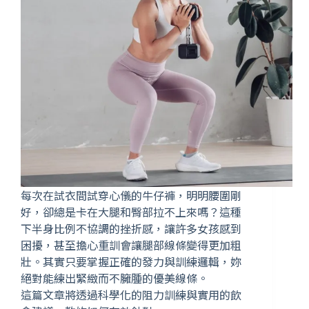
每次在試衣間試穿心儀的牛仔褲，明明腰圍剛
好，卻總是卡在大腿和臀部拉不上來嗎？這種
下半身比例不協調的挫折感，讓許多女孩感到
困擾，甚至擔心重訓會讓腿部線條變得更加粗
壯。其實只要掌握正確的發力與訓練邏輯，妳
絕對能練出緊緻而不臃腫的優美線條。
這篇文章將透過科學化的阻力訓練與實用的飲