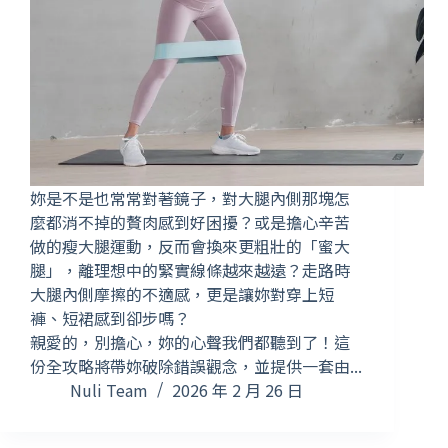
妳是不是也常常對著鏡子，對大腿內側那塊怎
麼都消不掉的贅肉感到好困擾？或是擔心辛苦
做的瘦大腿運動，反而會換來更粗壯的「蜜大
腿」，離理想中的緊實線條越來越遠？走路時
大腿內側摩擦的不適感，更是讓妳對穿上短
褲、短裙感到卻步嗎？
親愛的，別擔心，妳的心聲我們都聽到了！這
份全攻略將帶妳破除錯誤觀念，並提供一套由...
Nuli Team
2026 年 2 月 26 日