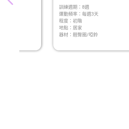
訓練週期：8週
運動頻率：每週3天
程度：初階
地點：居家
器材：翹臀圈/啞鈴