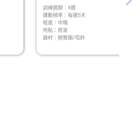
訓練週期：4週
運動頻率：每週5天
程度：中階
地點：居家
器材：翹臀圈/啞鈴