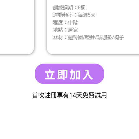
訓練週期：8週
運動頻率：每週5天
程度：中階
地點：居家
器材：翹臀圈/啞鈴/瑜珈墊/椅子
立即加入
首次註冊享有14天免費試用