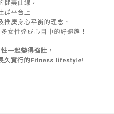
的健美曲線，
在社群平台上
及推廣身心平衡的理念，
許多女性達成心目中的好體態！
女性一起變得強壯，
Fitness lifestyle!