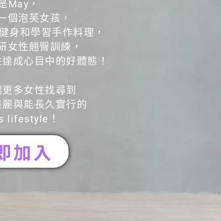
是May，
一個泡芙女孩，
真健身和學習手作料理，
研女性翹臀訓練，
性達成心目中的好體態！
讓更多女性找尋到
美麗與能長久實行的
s lifestyle！
即加入