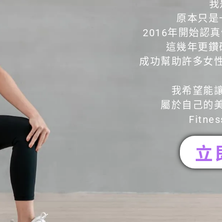
我
原本只是
2016年開始認
這幾年更鑽
成功幫助許多女
我希望能
屬於自己的
Fitnes
立